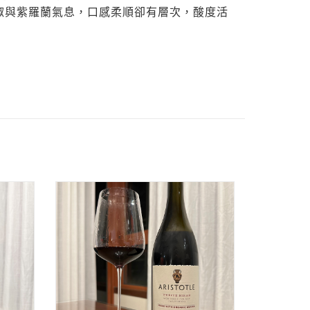
椒與紫羅蘭氣息，口感柔順卻有層次，酸度活