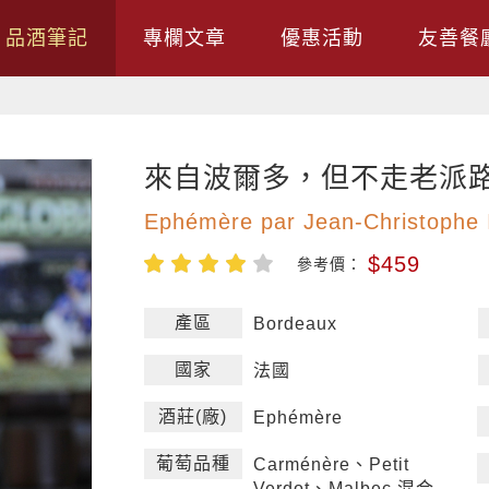
品酒筆記
專欄文章
優惠活動
友善餐
來自波爾多，但不走老派路
Ephémère par Jean-Christophe 
$459
參考價：
產區
Bordeaux
國家
法國
酒莊(廠)
Ephémère
葡萄品種
Carménère、Petit
Verdot、Malbec 混合