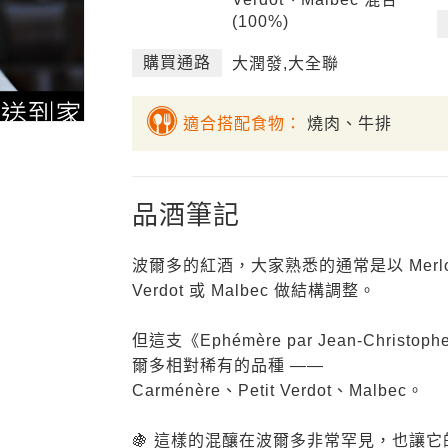
(100%)
購買通路
大潤發,大全聯
適合搭配食物：
燒肉、牛排
品酒筆記
波爾多的紅酒，大家熟悉的通常是以 Merlot 或 C
Verdot 或 Malbec 做結構調整。
但這支《Ephémère par Jean-Chris
爾多相對稀有的品種 ——
Carménère、Petit Verdot、Malbec。
🍇 這樣的混釀在波爾多非常罕見，也讓