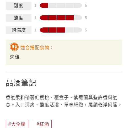
甜度
酸度
飽滿度
適合搭配食物：
烤雞
品酒筆記
香氣柔和帶著紅櫻桃、覆盆子、紫羅蘭與些許香料氣
息。入口清爽、酸度活潑、單寧細緻，尾韻乾淨俐落。
大全聯
紅酒