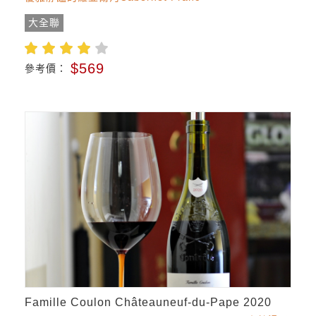
大全聯
$569
參考價：
Famille Coulon Châteauneuf-du-Pape 2020