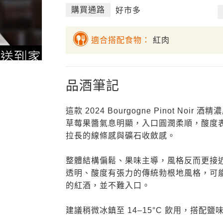
購買通路
好市多
適合搭配食物：
紅肉
品酒筆記
這款 2024 Bourgogne Pinot N
草莓果醬氣息明顯，入口圓潤柔順，酸度
拉長的線條感與礦石收斂感。
整體結構偏鬆、果味主導，風格反而更接
透明、酸度有張力的傳統勃根地風格，可
的紅酒，並不難入口。
建議稍微冰鎮至 14–15°C 飲用，搭配