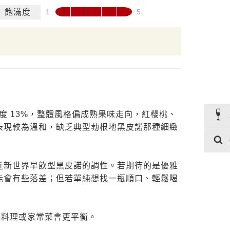
飽滿度
oir 酒精濃度 13%，整體風格偏成熟果味走向，紅櫻桃、
表現較為溫和，缺乏典型勃根地黑皮諾那種細緻
近新世界早飲型黑皮諾的調性。若期待的是優雅
能會有些落差；但若單純想找一瓶順口、輕鬆喝
鹽味料理或家常菜會更平衡。