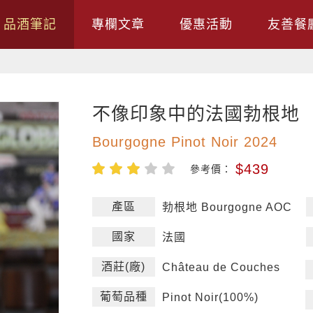
品酒筆記
專欄文章
優惠活動
友善餐
不像印象中的法國勃根地
Bourgogne Pinot Noir 2024
$439
參考價：
產區
勃根地 Bourgogne AOC
國家
法國
酒莊(廠)
Château de Couches
葡萄品種
Pinot Noir(100%)