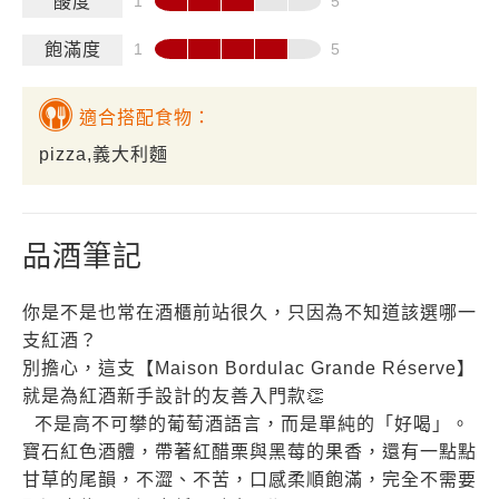
酸度
飽滿度
適合搭配食物：
pizza,義大利麵
品酒筆記
你是不是也常在酒櫃前站很久，只因為不知道該選哪一
支紅酒？
別擔心，這支【Maison Bordulac Grande Réserve】
就是為紅酒新手設計的友善入門款👏
不是高不可攀的葡萄酒語言，而是單純的「好喝」。
寶石紅色酒體，帶著紅醋栗與黑莓的果香，還有一點點
甘草的尾韻，不澀、不苦，口感柔順飽滿，完全不需要