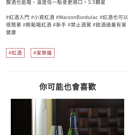
醒酒也能喝，溫度低一點會更順口。3.5顆星
#紅酒入門 #小資紅酒 #MaisonBordulac #紅酒也可以
很簡單 #輕鬆喝紅酒 #新手 #禁止酒駕 #飲酒過量有害
健康
紅酒
家樂福
你可能也會喜歡