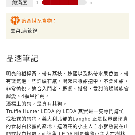
飽滿度
適合搭配食物：
臺菜,麻辣鍋
品酒筆記
明亮的稻桿黃，帶有荔枝、蜂蜜以及熱帶水果香氣，帶
有微氣泡，些許礦石感，喝起來酸甜適中，不會死甜，
非常愉悅，適合入門者、野餐、搭餐，愛甜的螞蟻族會
超愛。4顆星推薦。
酒標上的狗，是真有其狗。
Truffle Hunter LEDA 的 LEDA 其實是一隻專門幫忙
找松露的狗狗，義大利北部的Langhe 正是世界最珍貴
的食材白松露的產地，這酒莊的小主人自小就熱愛在山
間尋找白松露，而這隻 LEDA 則是伴隨小主人在樹林