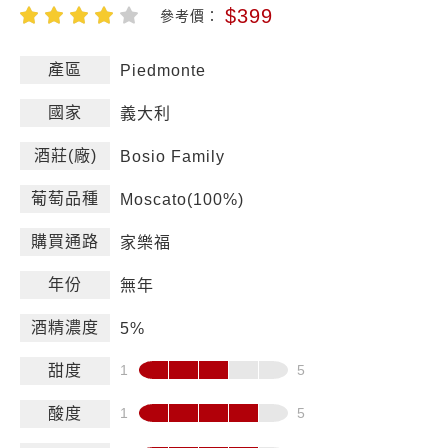
$399
參考價：
產區
Piedmonte
國家
義大利
酒莊(廠)
Bosio Family
葡萄品種
Moscato(100%)
購買通路
家樂福
年份
無年
酒精濃度
5%
甜度
酸度